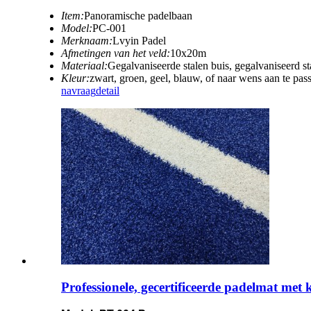
Item:
Panoramische padelbaan
Model:
PC-001
Merknaam:
Lvyin Padel
Afmetingen van het veld:
10x20m
Materiaal:
Gegalvaniseerde stalen buis, gegalvaniseerd sta
Kleur:
zwart, groen, geel, blauw, of naar wens aan te pas
navraag
detail
Professionele, gecertificeerde padelmat met 