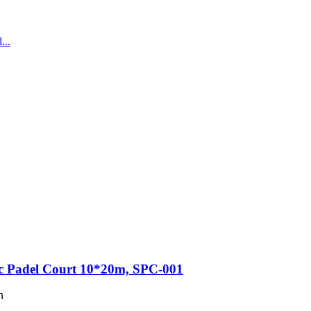
...
c Padel Court 10*20m, SPC-001
n