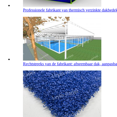
Professionele fabrikant van thermisch verzinkte dakbedek
Rechtstreeks van de fabrikant: afneembaar dak, aanpasbare