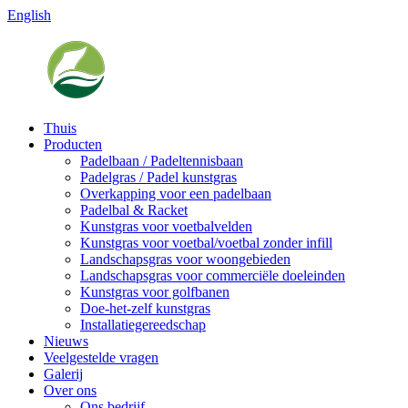
English
Thuis
Producten
Padelbaan / Padeltennisbaan
Padelgras / Padel kunstgras
Overkapping voor een padelbaan
Padelbal & Racket
Kunstgras voor voetbalvelden
Kunstgras voor voetbal/voetbal zonder infill
Landschapsgras voor woongebieden
Landschapsgras voor commerciële doeleinden
Kunstgras voor golfbanen
Doe-het-zelf kunstgras
Installatiegereedschap
Nieuws
Veelgestelde vragen
Galerij
Over ons
Ons bedrijf