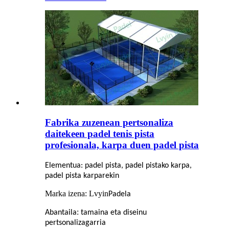
Fabrika zuzenean pertsonaliza
daitekeen padel tenis pista
profesionala, karpa duen padel pista
Elementua: padel pista, padel pistako karpa,
padel pista karparekin
Marka izena: Lvyin
Padela
:
Abantaila
tamaina eta diseinu
pertsonalizagarria