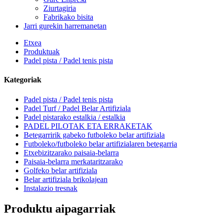
Ziurtagiria
Fabrikako bisita
Jarri gurekin harremanetan
Etxea
Produktuak
Padel pista / Padel tenis pista
Kategoriak
Padel pista / Padel tenis pista
Padel Turf / Padel Belar Artifiziala
Padel pistarako estalkia / estalkia
PADEL PILOTAK ETA ERRAKETAK
Betegarririk gabeko futboleko belar artifiziala
Futboleko/futboleko belar artifizialaren betegarria
Etxebizitzarako paisaia-belarra
Paisaia-belarra merkataritzarako
Golfeko belar artifiziala
Belar artifiziala brikolajean
Instalazio tresnak
Produktu aipagarriak