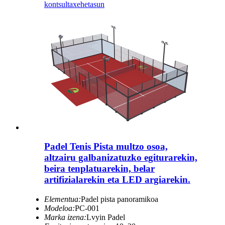
kontsulta
xehetasun
Padel Tenis Pista multzo osoa,
altzairu galbanizatuzko egiturarekin,
beira tenplatuarekin, belar
artifizialarekin eta LED argiarekin.
Elementua:
Padel pista panoramikoa
Modeloa:
PC-001
Marka izena:
Lvyin Padel