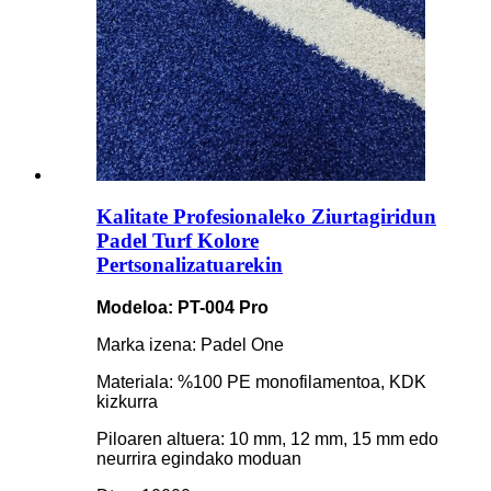
Kalitate Profesionaleko Ziurtagiridun
Padel Turf Kolore
Pertsonalizatuarekin
Modeloa: PT-004 Pro
Marka izena: Padel One
Materiala: %100 PE monofilamentoa, KDK
kizkurra
Piloaren altuera: 10 mm, 12 mm, 15 mm edo
neurrira egindako moduan