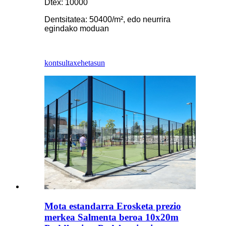
Dtex: 10000
Dentsitatea: 50400/m², edo neurrira
egindako moduan
kontsulta
xehetasun
Mota estandarra Erosketa prezio
merkea Salmenta beroa 10x20m