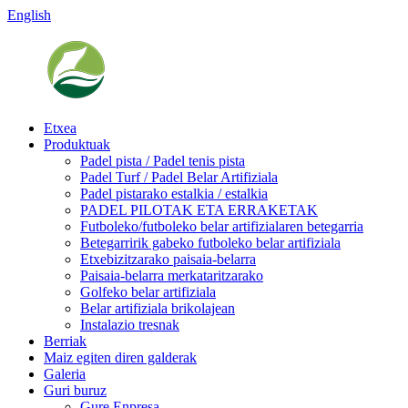
English
Etxea
Produktuak
Padel pista / Padel tenis pista
Padel Turf / Padel Belar Artifiziala
Padel pistarako estalkia / estalkia
PADEL PILOTAK ETA ERRAKETAK
Futboleko/futboleko belar artifizialaren betegarria
Betegarririk gabeko futboleko belar artifiziala
Etxebizitzarako paisaia-belarra
Paisaia-belarra merkataritzarako
Golfeko belar artifiziala
Belar artifiziala brikolajean
Instalazio tresnak
Berriak
Maiz egiten diren galderak
Galeria
Guri buruz
Gure Enpresa