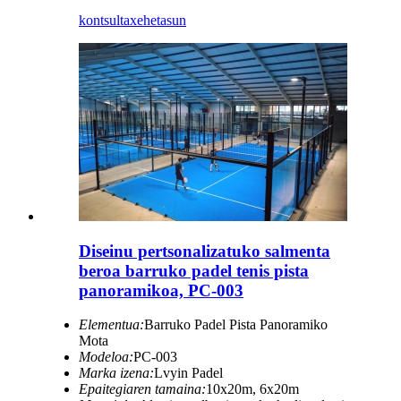
kontsulta
xehetasun
Diseinu pertsonalizatuko salmenta
beroa barruko padel tenis pista
panoramikoa, PC-003
Elementua:
Barruko Padel Pista Panoramiko
Mota
Modeloa:
PC-003
Marka izena:
Lvyin Padel
Epaitegiaren tamaina:
10x20m, 6x20m