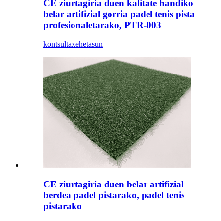
CE ziurtagiria duen kalitate handiko
belar artifizial gorria padel tenis pista
profesionaletarako, PTR-003
kontsulta
xehetasun
CE ziurtagiria duen belar artifizial
berdea padel pistarako, padel tenis
pistarako