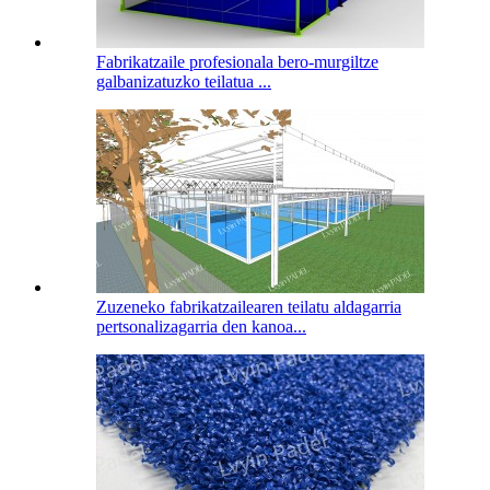
Fabrikatzaile profesionala bero-murgiltze
galbanizatuzko teilatua ...
Zuzeneko fabrikatzailearen teilatu aldagarria
pertsonalizagarria den kanoa...