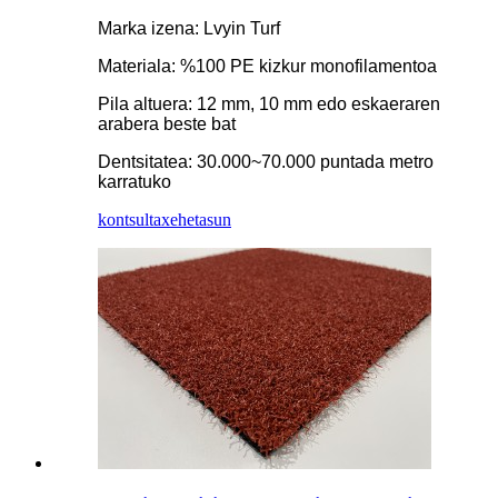
Marka izena: Lvyin Turf
Materiala: %100 PE kizkur monofilamentoa
Pila altuera: 12 mm, 10 mm edo eskaeraren
arabera beste bat
Dentsitatea: 30.000~70.000 puntada metro
karratuko
kontsulta
xehetasun