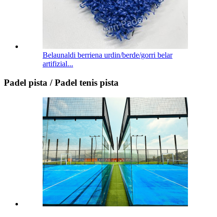
Belaunaldi berriena urdin/berde/gorri belar
artifizial...
Padel pista / Padel tenis pista