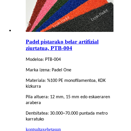
Padel pistarako belar artifizial
ziurtatua, PTB-004
Modeloa: PTB-004
Marka izena: Padel One
Materiala: %100 PE monofilamentoa, KDK
kizkurra
Pila altuera: 12 mm, 15 mm edo eskaeraren
arabera
Dentsitatea: 30.000~70.000 puntada metro
karratuko
kontsulta
xehetasun