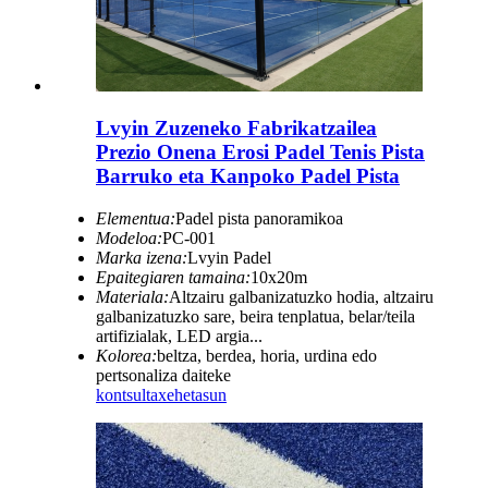
Lvyin Zuzeneko Fabrikatzailea
Prezio Onena Erosi Padel Tenis Pista
Barruko eta Kanpoko Padel Pista
Elementua:
Padel pista panoramikoa
Modeloa:
PC-001
Marka izena:
Lvyin Padel
Epaitegiaren tamaina:
10x20m
Materiala:
Altzairu galbanizatuzko hodia, altzairu
galbanizatuzko sare, beira tenplatua, belar/teila
artifizialak, LED argia...
Kolorea:
beltza, berdea, horia, urdina edo
pertsonaliza daiteke
kontsulta
xehetasun