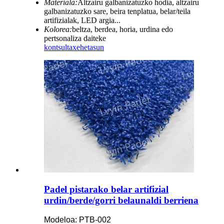
Materiala:
Altzairu galbanizatuzko hodia, altzairu
galbanizatuzko sare, beira tenplatua, belar/teila
artifizialak, LED argia...
Kolorea:
beltza, berdea, horia, urdina edo
pertsonaliza daiteke
kontsulta
xehetasun
Padel pistarako belar artifizial
urdin/berde/gorri belaunaldi berriena
Modeloa: PTB-002