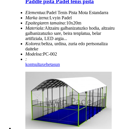
Paddle pista Padel tenis pista
Elementua:
Padel Tenis Pista Mota Estandarra
Marka izena:
Lvyin Padel
Epaitegiaren tamaina:
10x20m
Materiala:
Altzairu galbanizatuzko hodia, altzairu
galbanizatuzko sare, beira tenplatua, belar
artifiziala, LED argia...
Kolorea:
beltza, urdina, zuria edo pertsonaliza
daiteke
Modeloa:
PC-002
:
kontsulta
xehetasun