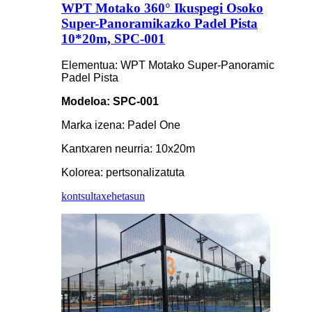
WPT Motako 360° Ikuspegi Osoko
Super-Panoramikazko Padel Pista
10*20m, SPC-001
Elementua: WPT Motako Super-Panoramic
Padel Pista
Modeloa: SPC-001
Marka izena: Padel One
Kantxaren neurria: 10x20m
Kolorea: pertsonalizatuta
kontsulta
xehetasun