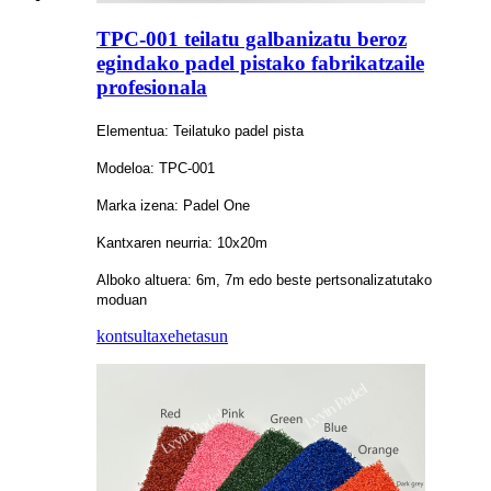
TPC-001 teilatu galbanizatu beroz
egindako padel pistako fabrikatzaile
profesionala
Elementua: Teilatuko padel pista
Modeloa: TPC-001
Marka izena: Padel One
Kantxaren neurria: 10x20m
Alboko altuera: 6m, 7m edo beste pertsonalizatutako
moduan
kontsulta
xehetasun