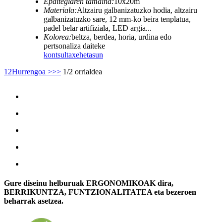
Epaitegiaren tamaina:
10x20m
Materiala:
Altzairu galbanizatuzko hodia, altzairu
galbanizatuzko sare, 12 mm-ko beira tenplatua,
padel belar artifiziala, LED argia...
Kolorea:
beltza, berdea, horia, urdina edo
pertsonaliza daiteke
kontsulta
xehetasun
1
2
Hurrengoa >
>>
1/2 orrialdea
Gure diseinu helburuak ERGONOMIKOAK dira,
BERRIKUNTZA, FUNTZIONALITATEA eta bezeroen
beharrak asetzea.