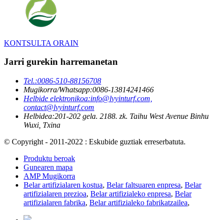
KONTSULTA ORAIN
Jarri gurekin harremanetan
Tel.:
0086-510-88156708
Mugikorra/Whatsapp:
0086-13814241466
Helbide elektronikoa:
info@lvyinturf.com,
contact@lvyinturf.com
Helbidea:
201-202 gela. 2188. zk. Taihu West Avenue Binhu
Wuxi, Txina
© Copyright - 2011-2022 : Eskubide guztiak erreserbatuta.
Produktu beroak
Gunearen mapa
AMP Mugikorra
Belar artifizialaren kostua
,
Belar faltsuaren enpresa
,
Belar
artifizialaren prezioa
,
Belar artifizialeko enpresa
,
Belar
artifizialaren fabrika
,
Belar artifizialeko fabrikatzailea
,