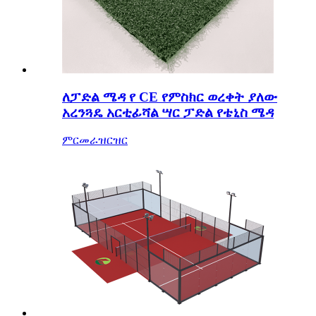
ለፓድል ሜዳ የ CE የምስክር ወረቀት ያለው
አረንጓዴ አርቲፊሻል ሣር ፓድል የቴኒስ ሜዳ
ምርመራ
ዝርዝር