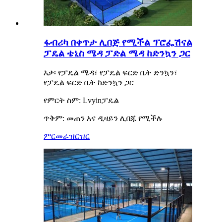
ፋብሪካ በቀጥታ ሊበጅ የሚችል ፕሮፌሽናል
ፓዴል ቴኒስ ሜዳ ፓድል ሜዳ ከድንኳን ጋር
እቃ፡ የፓዴል ሜዳ፣ የፓዴል ፍርድ ቤት ድንኳን፣
የፓዴል ፍርድ ቤት ከድንኳን ጋር
የምርት ስም: Lvyin
ፓዴል
:
ጥቅም
መጠን እና ዲዛይን ሊበጁ የሚችሉ
ምርመራ
ዝርዝር