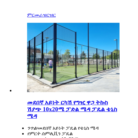
ምርመራ
ዝርዝር
መደበኛ አይነት ርካሽ የግዢ ዋጋ ትኩስ
ሽያጭ 10x20ሜ ፓድል ሜዳ ፓዴል ቴኒስ
ሜዳ
ንጥል፡
መደበኛ አይነት ፓዴል የቴኒስ ሜዳ
የምርት ስም፡
ሊቪን ፓዴል