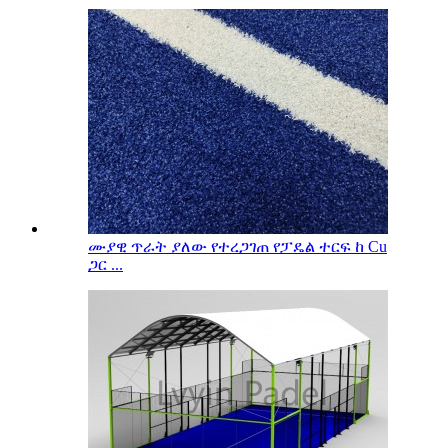
ሙያዊ ጥራት ያለው የተረጋገጠ የፓዴል ተርፍ ከ Cu
ጋር ...