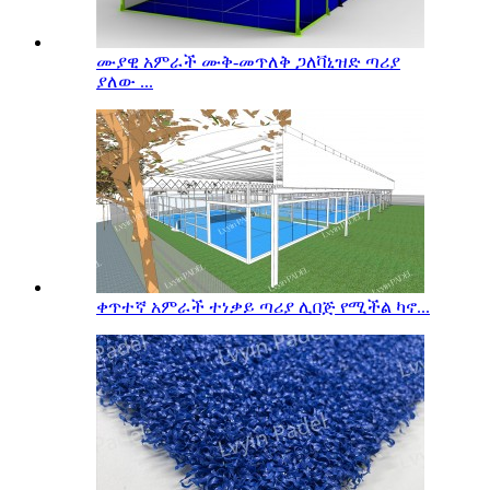
ሙያዊ አምራች ሙቅ-መጥለቅ ጋለቫኒዝድ ጣሪያ
ያለው ...
ቀጥተኛ አምራች ተነቃይ ጣሪያ ሊበጅ የሚችል ካኖ...