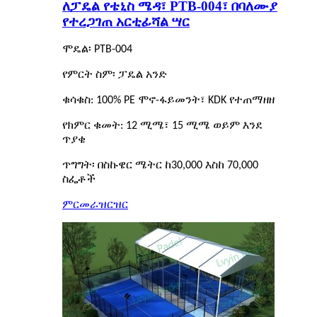
ለፓዴል የቴኒስ ሜዳ፣ PTB-004፣ በባለሙያ
የተረጋገጠ አርቲፊሻል ሣር
ሞዴል፡ PTB-004
የምርት ስም፡ ፓዴል አንድ
ቁሳቁስ: 100% PE ሞኖ-ፋይመንት፣ KDK የተጠማዘዘ
የክምር ቁመት: 12 ሚሜ፣ 15 ሚሜ ወይም እንደ
ጥያቄ
ጥግግት፡ በስኩዌር ሜትር ከ30,000 እስከ 70,000
ስፌቶች
ምርመራ
ዝርዝር