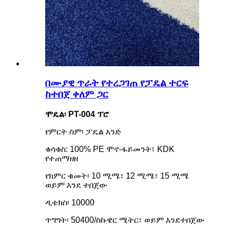
በሙያዊ ጥራት የተረጋገጠ የፓዴል ተርፍ
ከተበጀ ቀለም ጋር
ሞዴል፡ PT-004 ፕሮ
የምርት ስም፡ ፓዴል አንድ
ቁሳቁስ: 100% PE ሞኖ-ፋይመንት፣ KDK
የተጠማዘዘ
የክምር ቁመት፡ 10 ሚሜ፣ 12 ሚሜ፣ 15 ሚሜ
ወይም እንደ ተበጀው
ዲቴክስ፡ 10000
ጥግግት፡ 50400/ስኩዌር ሜትር፣ ወይም እንደተበጀው