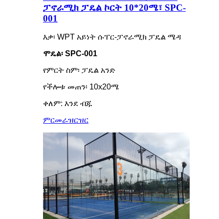
ፓኖራሚክ ፓዴል ኮርት 10*20ሜ፣ SPC-
001
እቃ፡ WPT አይነት ሱፐር-ፓኖራሚክ ፓዴል ሜዳ
ሞዴል፡ SPC-001
የምርት ስም፡ ፓዴል አንድ
የችሎቱ መጠን፡ 10x20ሜ
ቀለም: እንደ ብጁ
ምርመራ
ዝርዝር