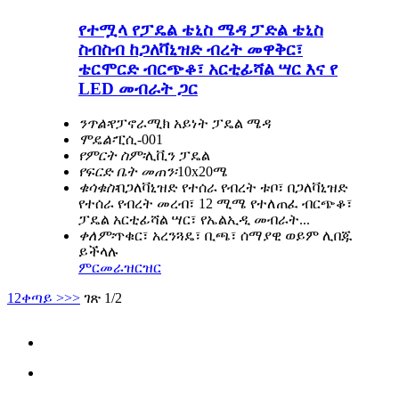
የተሟላ የፓዴል ቴኒስ ሜዳ ፓድል ቴኒስ
ስብስብ ከጋለቫኒዝድ ብረት መዋቅር፣
ቴርሞርድ ብርጭቆ፣ አርቲፊሻል ሣር እና የ
LED መብራት ጋር
ንጥል፡
የፓኖራሚክ አይነት ፓዴል ሜዳ
ሞዴል፡
ፒሲ-001
የምርት ስም፡
ሊቪን ፓዴል
የፍርድ ቤት መጠን፡
10x20ሜ
ቁሳቁስ፡
በጋለቫኒዝድ የተሰራ የብረት ቱቦ፣ በጋለቫኒዝድ
የተሰራ የብረት መረብ፣ 12 ሚሜ የተለጠፈ ብርጭቆ፣
ፓዴል አርቲፊሻል ሣር፣ የኤልኢዲ መብራት...
ቀለም፡
ጥቁር፣ አረንጓዴ፣ ቢጫ፣ ሰማያዊ ወይም ሊበጁ
ይችላሉ
ምርመራ
ዝርዝር
1
2
ቀጣይ >
>>
ገጽ 1/2