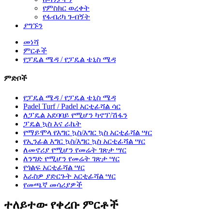
የምስክር ወረቀት
የፋብሪካ ጉብኝት
ያግኙን
መነሻ
ምርቶች
የፓዴል ሜዳ / የፓዴል ቴኒስ ሜዳ
ምድቦች
የፓዴል ሜዳ / የፓዴል ቴኒስ ሜዳ
Padel Turf / Padel አርቲፊሻል ሳር
ለፓዴል አደባባይ የሚሆን ካኖፕ/ሽፋን
ፓዴል ኳስ እና ራኬት
የማይሞላ የእግር ኳስ/እግር ኳስ አርቲፊሻል ሣር
የኢንፊል እግር ኳስ/እግር ኳስ አርቲፊሻል ሣር
ለመኖሪያ የሚሆን የመሬት ገጽታ ሣር
ለንግድ የሚሆን የመሬት ገጽታ ሣር
የጎልፍ አርቲፊሻል ሣር
እራስዎ ያድርጉት አርቲፊሻል ሣር
የመጫኛ መሳሪያዎች
ተለይተው የቀረቡ ምርቶች