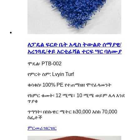
ለፓዴል ፍርድ ቤት አዲስ ትውልድ ሰማያዊ/
አረንጓዴ/ቀይ አርቲፊሻል ተርፍ ሣር ባለሙያ
ሞዴል፡ PTB-002
የምርት ስም: Lvyin Turf
ቁሳቁስ፡ 100% PE የተጠማዘዘ ሞኖፊላመንት
የክምር ቁመት፡ 12 ሚሜ፣ 10 ሚሜ ወይም ሌላ እንደ
ጥያቄ
ጥግግት፡ በስኩዌር ሜትር ከ30,000 እስከ 70,000
ስፌቶች
ምርመራ
ዝርዝር