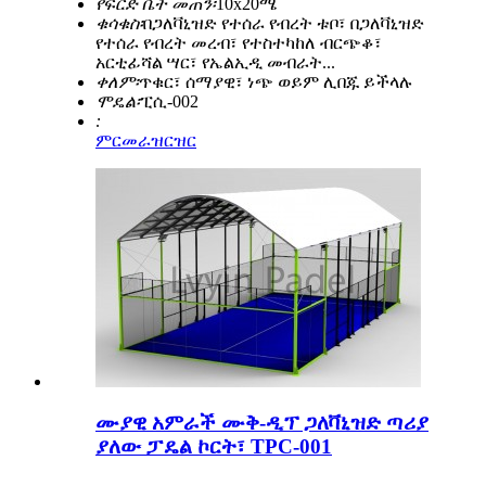
የፍርድ ቤት መጠን፡
10x20ሜ
ቁሳቁስ፡
በጋለቫኒዝድ የተሰራ የብረት ቱቦ፣ በጋለቫኒዝድ
የተሰራ የብረት መረብ፣ የተስተካከለ ብርጭቆ፣
አርቲፊሻል ሣር፣ የኤልኢዲ መብራት...
ቀለም፡
ጥቁር፣ ሰማያዊ፣ ነጭ ወይም ሊበጁ ይችላሉ
ሞዴል፡
ፒሲ-002
:
ምርመራ
ዝርዝር
ሙያዊ አምራች ሙቅ-ዲፕ ጋለቫኒዝድ ጣሪያ
ያለው ፓዴል ኮርት፣ TPC-001