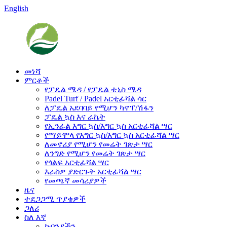
English
መነሻ
ምርቶች
የፓዴል ሜዳ / የፓዴል ቴኒስ ሜዳ
Padel Turf / Padel አርቲፊሻል ሳር
ለፓዴል አደባባይ የሚሆን ካኖፕ/ሽፋን
ፓዴል ኳስ እና ራኬት
የኢንፊል እግር ኳስ/እግር ኳስ አርቲፊሻል ሣር
የማይሞላ የእግር ኳስ/እግር ኳስ አርቲፊሻል ሣር
ለመኖሪያ የሚሆን የመሬት ገጽታ ሣር
ለንግድ የሚሆን የመሬት ገጽታ ሣር
የጎልፍ አርቲፊሻል ሣር
እራስዎ ያድርጉት አርቲፊሻል ሣር
የመጫኛ መሳሪያዎች
ዜና
ተደጋጋሚ ጥያቄዎች
ጋለሪ
ስለ እኛ
ኩባንያችን