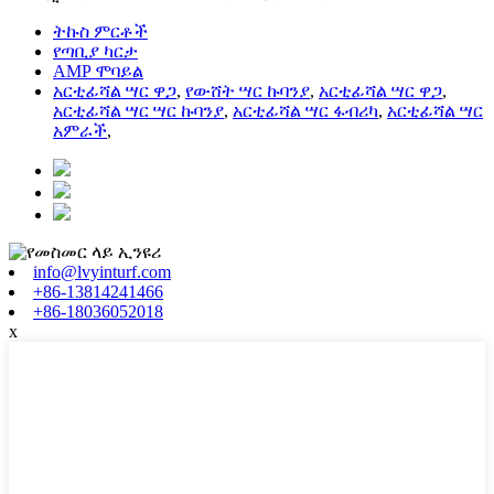
ትኩስ ምርቶች
የጣቢያ ካርታ
AMP ሞባይል
አርቲፊሻል ሣር ዋጋ
,
የውሸት ሣር ኩባንያ
,
አርቲፊሻል ሣር ዋጋ
,
አርቲፊሻል ሣር ሣር ኩባንያ
,
አርቲፊሻል ሣር ፋብሪካ
,
አርቲፊሻል ሣር
አምራች
,
info@lvyinturf.com
+86-13814241466
+86-18036052018
x