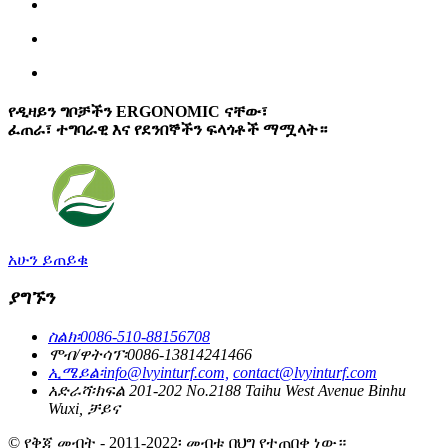
የዲዛይን ግቦቻችን ERGONOMIC ናቸው፣
ፈጠራ፣ ተግባራዊ እና የደንበኞችን ፍላጎቶች ማሟላት።
አሁን ይጠይቁ
ያግኙን
ስልክ፡
0086-510-88156708
ሞብ/ዋትሳፕ፡
0086-13814241466
ኢሜይል፡
info@lvyinturf.com,
contact@lvyinturf.com
አድራሻ፡
ክፍል 201-202 No.2188 Taihu West Avenue Binhu
Wuxi, ቻይና
© የቅጂ መብት - 2011-2022፡ መብቱ በህግ የተጠበቀ ነው።