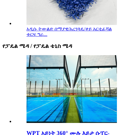
አዲሱ ትውልድ ሰማያዊ/አረንጓዴ/ቀይ አርቲፊሻል
ቱርፍ ግራ...
የፓዴል ሜዳ / የፓዴል ቴኒስ ሜዳ
WPT አይነት 360° ሙሉ እይታ ሱፐር-