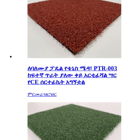
ለባለሙያ ፓዴል የቴኒስ ሜዳ፣ PTR-003
ከፍተኛ ጥራት ያለው ቀይ አርቲፊሻል ሣር
የCE ሰርተፊኬት አግኝቷል
ምርመራ
ዝርዝር