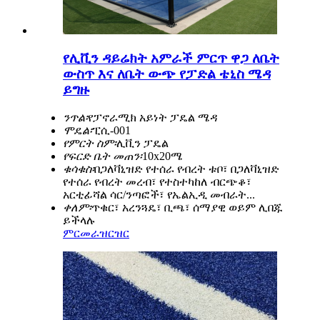
የሊቪን ዳይሬክት አምራች ምርጥ ዋጋ ለቤት
ውስጥ እና ለቤት ውጭ የፓድል ቴኒስ ሜዳ
ይግዙ
ንጥል፡
የፓኖራሚክ አይነት ፓዴል ሜዳ
ሞዴል፡
ፒሲ-001
የምርት ስም፡
ሊቪን ፓዴል
የፍርድ ቤት መጠን፡
10x20ሜ
ቁሳቁስ፡
በጋለቫኒዝድ የተሰራ የብረት ቱቦ፣ በጋለቫኒዝድ
የተሰራ የብረት መረብ፣ የተስተካከለ ብርጭቆ፣
አርቲፊሻል ሳር/ንጣፎች፣ የኤልኢዲ መብራት...
ቀለም፡
ጥቁር፣ አረንጓዴ፣ ቢጫ፣ ሰማያዊ ወይም ሊበጁ
ይችላሉ
ምርመራ
ዝርዝር