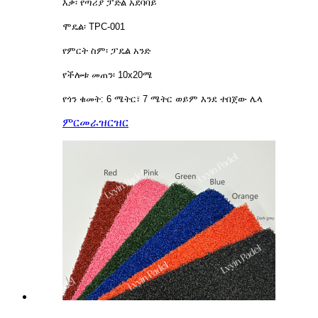
እቃ፡ የጣሪያ ፓድል አደባባይ
ሞዴል፡ TPC-001
የምርት ስም፡ ፓዴል አንድ
የችሎቱ መጠን፡ 10x20ሜ
የጎን ቁመት: 6 ሜትር፣ 7 ሜትር ወይም እንደ ተበጀው ሌላ
ምርመራ
ዝርዝር