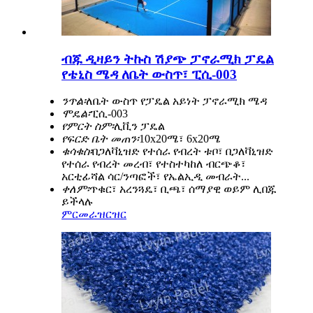
ብጁ ዲዛይን ትኩስ ሽያጭ ፓኖራሚክ ፓዴል
የቴኒስ ሜዳ ለቤት ውስጥ፣ ፒሲ-003
ንጥል፡
ለቤት ውስጥ የፓዴል አይነት ፓኖራሚክ ሜዳ
ሞዴል፡
ፒሲ-003
የምርት ስም፡
ሊቪን ፓዴል
የፍርድ ቤት መጠን፡
10x20ሜ፣ 6x20ሜ
ቁሳቁስ፡
በጋለቫኒዝድ የተሰራ የብረት ቱቦ፣ በጋለቫኒዝድ
የተሰራ የብረት መረብ፣ የተስተካከለ ብርጭቆ፣
አርቲፊሻል ሳር/ንጣፎች፣ የኤልኢዲ መብራት...
ቀለም፡
ጥቁር፣ አረንጓዴ፣ ቢጫ፣ ሰማያዊ ወይም ሊበጁ
ይችላሉ
ምርመራ
ዝርዝር